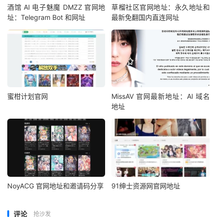
酒馆 AI 电子魅魔 DMZZ 官网地
草榴社区官网地址：永久地址和
址：Telegram Bot 和网址
最新免翻国内直连网址
蜜柑计划官网
MissAV 官网最新地址：AI 域名
地址
NoyACG 官网地址和邀请码分享
91绅士资源网官网地址
评论
抢沙发