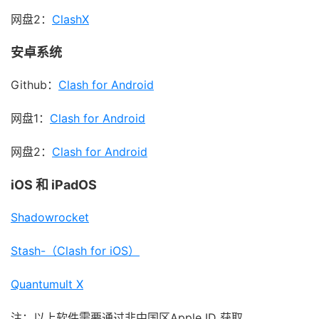
网盘2：
ClashX
安卓系统
Github：
Clash for Android
网盘1：
Clash for Android
网盘2：
Clash for Android
iOS 和 iPadOS
Shadowrocket
Stash-（Clash for iOS）
Quantumult X
注：以上软件需要通过非中国区Apple ID 获取。