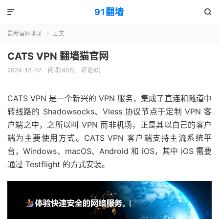
91翻墙


最新官网地址
正文

CATS VPN 翻墙猫官网
2024-12-07
阅读(405)
评论(0)
CATS VPN 是一个新兴的 VPN 服务，集成了直连和隧道中
转线路的 Shadowsocks、Vless 协议节点于定制 VPN 客
户端之中，之所以叫 VPN 而非机场，正是其以自己的客户
端为主要使用方式。CATS VPN 客户端支持主流系统平
台，Windows、macOS、Android 和 iOS，其中 iOS 需要
通过 Testflight 的方式安装。