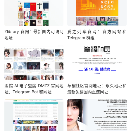
Zlibrary 官网：最新国内可访问
爱之列车官网：官方网站和
地址
Telegram 群组
酒馆 AI 电子魅魔 DMZZ 官网地
草榴社区官网地址：永久地址和
址：Telegram Bot 和网址
最新免翻国内直连网址