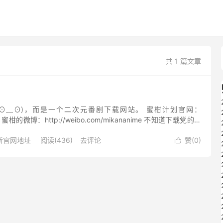
共 1 篇文章
⊙﹏⊙)，而是一个二次元番剧下载网站。 蜜柑计划官网：
i.me/ 蜜柑的微博：http://weibo.com/mikananime 不知道下载党的大
有遇到过这样的麻烦 ...
新官网地址
阅读(436)
去评论
赞(
0
)
