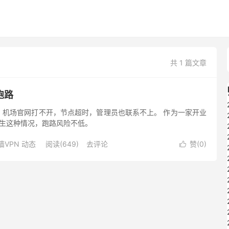
共 1 篇文章
跑路
，机场官网打不开，节点超时，管理员也联系不上。 作为一家开业
发生这种情况，跑路风险不低。
墙VPN 动态
阅读(649)
去评论
赞(
0
)
