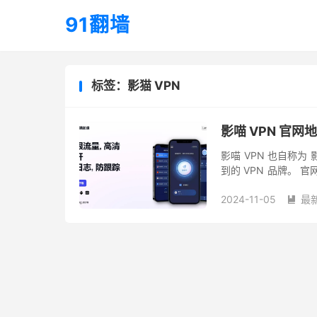
91翻墙
标签：影猫 VPN
影喵 VPN 官
影喵 VPN 也自称为 
到的 VPN 品牌。 官网： h
X： ...
2024-11-05
最
