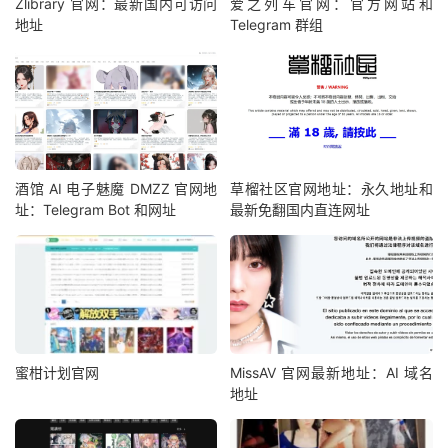
Zlibrary 官网：最新国内可访问
爱之列车官网：官方网站和
地址
Telegram 群组
酒馆 AI 电子魅魔 DMZZ 官网地
草榴社区官网地址：永久地址和
址：Telegram Bot 和网址
最新免翻国内直连网址
蜜柑计划官网
MissAV 官网最新地址：AI 域名
地址