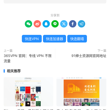
分享到







快连VPN
快连加速器
快连翻墙
上一篇
下一篇
365VPN 官网：专线 VPN 不限
91绅士资源网官网地址
流量
相关推荐